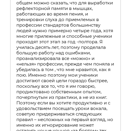
общем можно сказать, что для выработки
рефлекторной памяти в мышцах,
работающих во время пения, и
тренировки слуха до приемлемых в
профессии стандартов большинству
людей нужно примерно четыре года, хотя
многие прилежные и способные ученики
проходят этот этап за год -полтора. Я
училась десять лет, поэтому проделала
большую работу над ошибками,
проанализировала все «можно» и
«нельзя» профессии, прежде чем поняла и
убедилась в том , что мне нравится, как я
пою. Именно поэтому мои ученики
достигают своей цели гораздо быстрее,
поскольку все то, что я им говорю,
продиктовано собственным опытом,
почерпнутым из практики, а не из книг.
Поэтому если вы хотите продуктивно и с
удовольствием посещать уроки вокала,
советую придерживаться следующих
правил – несложных на первый взгляд, но
именно их игнорирование может
оставить конце концов «за бортом» тех,