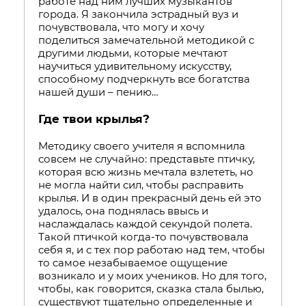
работе над ним лучших музыкантов
города. Я закончила эстрадный вуз и
почувствовала, что могу и хочу
поделиться замечательной методикой с
другими людьми, которые мечтают
научиться удивительному искусству,
способному подчеркнуть все богатства
нашей души – пению…
Где твои крылья?
Методику своего учителя я вспомнила
совсем не случайно: представьте птичку,
которая всю жизнь мечтала взлететь, но
не могла найти сил, чтобы расправить
крылья. И в один прекрасный день ей это
удалось, она поднялась ввысь и
наслаждалась каждой секундой полета.
Такой птичкой когда-то почувствовала
себя я, и с тех пор работаю над тем, чтобы
то самое незабываемое ощущение
возникало и у моих учеников. Но для того,
чтобы, как говорится, сказка стала былью,
существуют тщательно определенные и